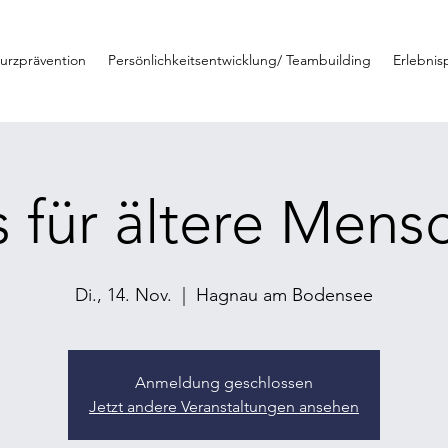
turzprävention
Persönlichkeitsentwicklung/ Teambuilding
Erlebni
s für ältere Mens
Di., 14. Nov.
  |  
Hagnau am Bodensee
Anmeldung geschlossen
Jetzt andere Veranstaltungen ansehen