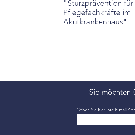
"Sturzprävention für
Pflegefachkräfte im
Akutkrankenhaus"
Sie möchten 
Geben Sie hier Ihre E-mail Adr